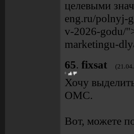
целевыми знач
eng.ru/polnyj-g
v-2026-godu/">h
marketingu-dly
65
.
fixsat
(21.04
0
Хочу выделить
ОМС.
Вот, можете п