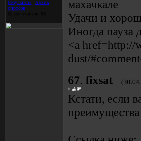
махачкале
Результаты
|
Архив
опросов
Всего ответов:
55
Удачи и хорош
Иногда пауза д
<a href=http:/
dust/#comment
67
.
fixsat
(30.04
0
Кстати, если 
преимущества 
Ссылка ниже: