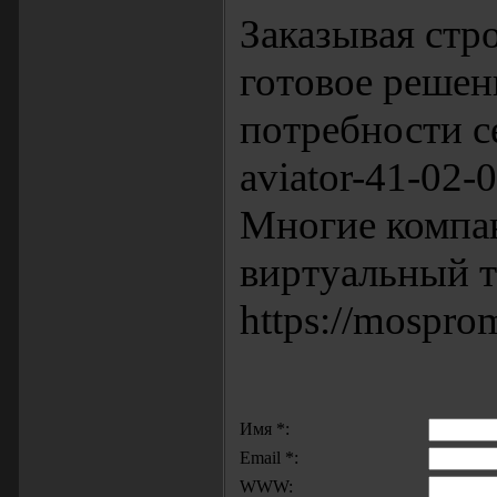
Заказывая стр
готовое решен
потребности се
aviator-41-02-0
Многие компа
виртуальный т
https://mospro
Имя *:
Email *:
WWW: