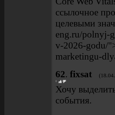
Core Web Vital
ссылочное про
целевыми знач
eng.ru/polnyj-g
v-2026-godu/">h
marketingu-dly
62
.
fixsat
(18.04
0
Хочу выделить
события.