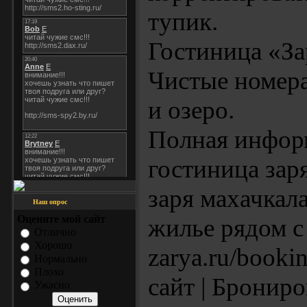
тупик.
Гостиница «За
Чистые номера
и озеро.
Полная информа
гостиница зар
заря махачкал
Наш опрос
Оцените мой сайт
жилье рядом с 
Отлично
Хорошо
zarya.ru/book
Нормально
Плохо
сайт | Брониро
Ужасно