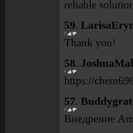
reliable soluti
59
.
LarisaEry
0
Thank you!
58
.
JoshuaMa
0
https://chem69
57
.
Buddygrat
0
Внедрение Amo