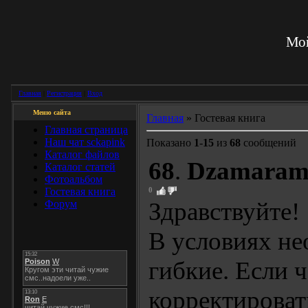
Мой
Главная
|
Регистрация
|
Вход
Меню сайта
Главная
» Гостевая книга
Главная страница
Наш чат sckapink
Показано
1
-
15
из
68
сообщений
Каталог файлов
68
.
Dzamara
Каталог статей
Фотоальбом
Гостевая книга
0
Здравствуйте!
Форум
В условиях не
гибкие. Если 
корректировать