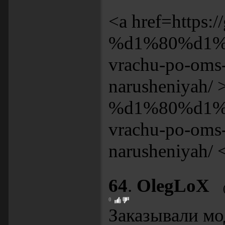
<a href=https
%d1%80%d1%
vrachu-po-oms-k
narusheniyah/
%d1%80%d1%
vrachu-po-oms-k
narusheniyah/ 
64
.
OlegLoX
0
Заказывали мо