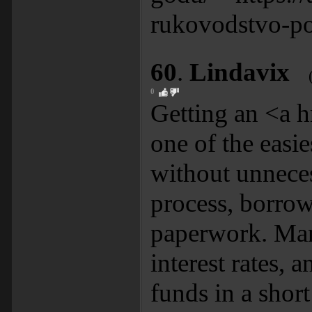
rukovodstvo-po
60
.
Lindavix
0
Getting an <a h
one of the easi
without unneces
process, borrow
paperwork. Many
interest rates, 
funds in a short