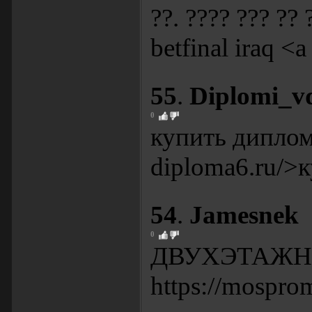
??. ???? ??? ??
betfinal iraq <a
55
.
Diplomi_v
0
купить диплом
diploma6.ru/>
54
.
Jamesnek
0
ДВУХЭТАЖН
https://mosprom