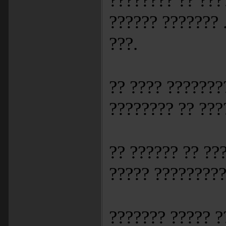
???????? ?? ???
?????? ??????? 
???.
?? ???? ???????
???????? ?? ???
?? ?????? ?? ??
????? ?????????
??????? ????? ?