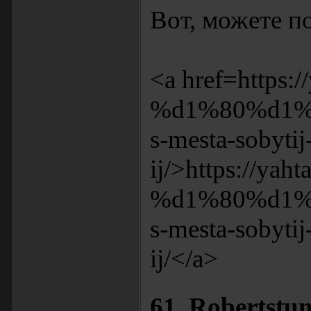
Вот, можете п
<a href=http
%d1%80%d1%
s-mesta-sobytij
ij/>https://
%d1%80%d1%
s-mesta-sobytij
ij/</a>
61
.
Robertstu